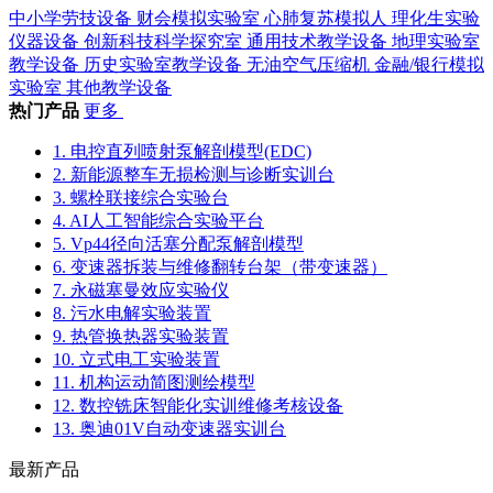
中小学劳技设备
财会模拟实验室
心肺复苏模拟人
理化生实验
仪器设备
创新科技科学探究室
通用技术教学设备
地理实验室
教学设备
历史实验室教学设备
无油空气压缩机
金融/银行模拟
实验室
其他教学设备
热门产品
更多
1. 电控直列喷射泵解剖模型(EDC)
2. 新能源整车无损检测与诊断实训台
3. 螺栓联接综合实验台
4. AI人工智能综合实验平台
5. Vp44径向活塞分配泵解剖模型
6. 变速器拆装与维修翻转台架（带变速器）
7. 永磁塞曼效应实验仪
8. 污水电解实验装置
9. 热管换热器实验装置
10. 立式电工实验装置
11. 机构运动简图测绘模型
12. 数控铣床智能化实训维修考核设备
13. 奥迪01V自动变速器实训台
最新产品