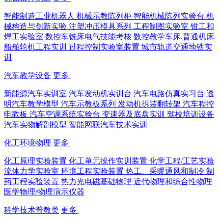
智能制造工业机器人
机械示教陈列柜
智能机械陈列实验台
机
械构造与创新实验
注塑冲压模具系列
工程制图实验室
钳工和
焊工实验室
数控车铣床电气技能考核
数控教学车床.普通机床
船舶轮机工程实训
过程控制实验室装置
城市轨道交通地铁实
训
汽车教学设备
更多
新能源汽车实训室
汽车发动机实训台
汽车电路仿真实习台
透
明汽车教学模型
汽车示教板系列
发动机拆装翻转架
汽车程控
电教板
汽车空调系统实验台
变速器及底盘实训
驾校培训设备
汽车实物解剖模型
智能网联汽车技术实训
化工环境物理
更多
化工原理实验装置
化工单元操作实训装置
化学工程/工艺实验
流体力学实验室
环境工程实验装置
热工、采暖通风和制冷
制
药工程实验装置
热力光电磁基础物理
近代物理和综合性物理
医学物理/物理演示仪器
科学技术普教类
更多