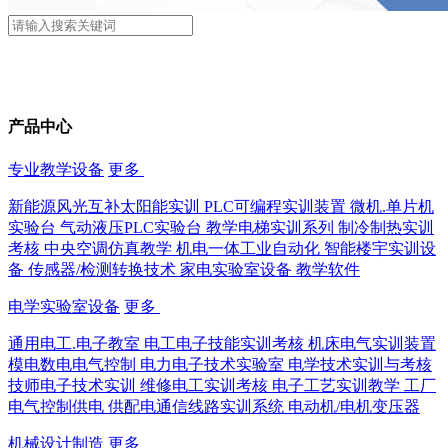
产品中心
专业教学设备
更多
新能源风光互补太阳能实训
PLC可编程实训装置
微机.单片机
实验台
气动液压PLC实验台
教学电梯实训系列
制冷制热实训
考核
中央空调仿真教学
机电一体工业自动化
智能楼宇实训设
备
传感器/检测转换技术
家电实验室设备
教学软件
电学实验室设备
更多
通用电工.电子教室
电工电子技能实训考核
机床电气实训装置
模电数电电气控制
电力电子技术实验室
电学技术实训与考核
技师电子技术实训
维修电工实训考核
电子工艺实训教学
工厂
电气控制供电
供配电通信线路实训系统
电动机/电机变压器
机械设计制造
更多