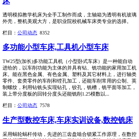
床
透明模拟教学机床为全手工制作而成，主轴箱为透明有机玻璃
外壳，整机美观大方，是职业院校机械车床类专业的选择。
栏目：
公司动态
8352
多功能小型车床,工具机小型车床
TW25型(加长)多功能工具机（小型卧式车床）是一种能自动
进给的，以车削功能为主体的并具有钻、铣功能的家用加工机
床。能在黑色金属、有色金属、塑料及其它材料上，进行轴类
零件、套类零件的车削和镗孔加工，还能车削常用的公制、英
制螺纹，利用钻铣头实现钻孔，铰孔，铣槽，铣平面等加工，
装上带分度板的回转分度头还能铣削1.25模数以...
栏目：
公司动态
7578
生产型数控车床,车床实训设备,数控铣床
采用蜗轮蜗杆传动，先进的三齿盘啮合锁紧工作原理，在数控