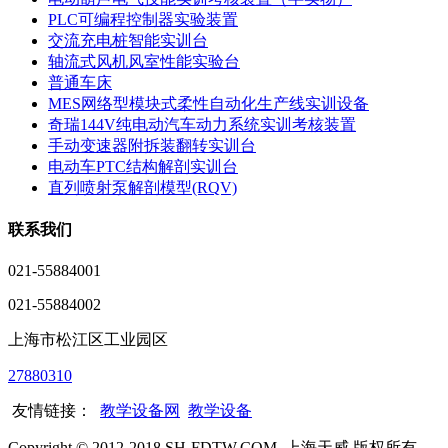
PLC可编程控制器实验装置
交流充电桩智能实训台
轴流式风机风室性能实验台
普通车床
MES网络型模块式柔性自动化生产线实训设备
奇瑞144V纯电动汽车动力系统实训考核装置
手动变速器附拆装翻转实训台
电动车PTC结构解剖实训台
直列喷射泵解剖模型(RQV)
联系我们
021-55884001
021-55884002
上海市松江区工业园区
27880310
友情链接：
教学设备网
教学设备
Copyright © 2012-2018 SH-FDTW.COM. 上海天威 版权所有