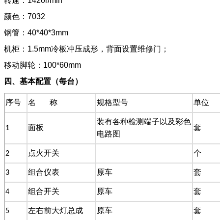
转速：1420r/min
颜色：7032
钢管：40*40*3mm
机柜：1.5mm冷板冲压成形，背面设置维修门；
移动脚轮：100*60mm
四、基本配置（每台）
序号
名 称
规格型号
单位
装有各种检测端子以及彩色
1
面板
套
电路图
2
点火开关
个
3
组合仪表
原车
套
4
组合开关
原车
套
5
左右前大灯总成
原车
套