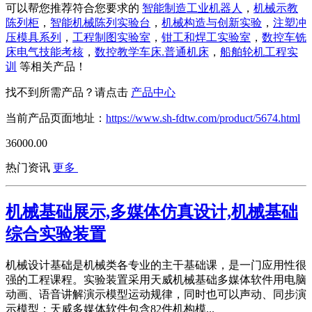
可以帮您推荐符合您要求的
智能制造工业机器人
，
机械示教
陈列柜
，
智能机械陈列实验台
，
机械构造与创新实验
，
注塑冲
压模具系列
，
工程制图实验室
，
钳工和焊工实验室
，
数控车铣
床电气技能考核
，
数控教学车床.普通机床
，
船舶轮机工程实
训
等相关产品！
找不到所需产品？请点击
产品中心
当前产品页面地址：
https://www.sh-fdtw.com/product/5674.html
36000.00
热门资讯
更多
机械基础展示,多媒体仿真设计,机械基础
综合实验装置
机械设计基础是机械类各专业的主干基础课，是一门应用性很
强的工程课程。实验装置采用天威机械基础多媒体软件用电脑
动画、语音讲解演示模型运动规律，同时也可以声动、同步演
示模型；天威多媒体软件包含82件机构模...