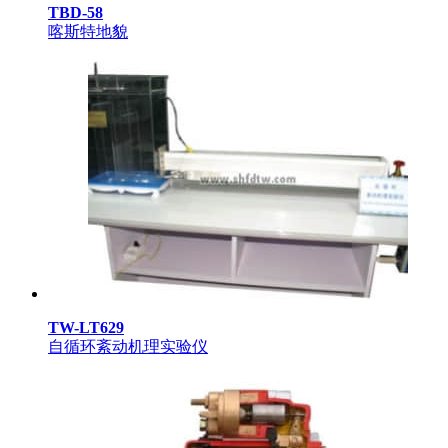
TBD-58
喀斯特地貌
TW-LT629
自循环紊动机理实验仪