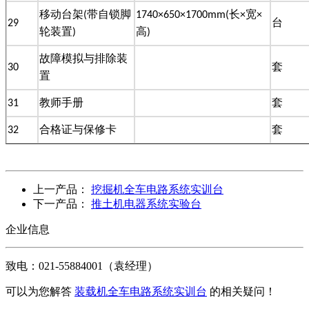
移动台架(带自锁脚
1740×650×1700mm(长×宽×
29
台
轮装置)
高)
故障模拟与排除装
30
套
置
31
教师手册
套
32
合格证与保修卡
套
上一产品：
挖掘机全车电路系统实训台
下一产品：
推土机电器系统实验台
企业信息
致电：
021-55884001
（袁经理）
可以为您解答
装载机全车电路系统实训台
的相关疑问！