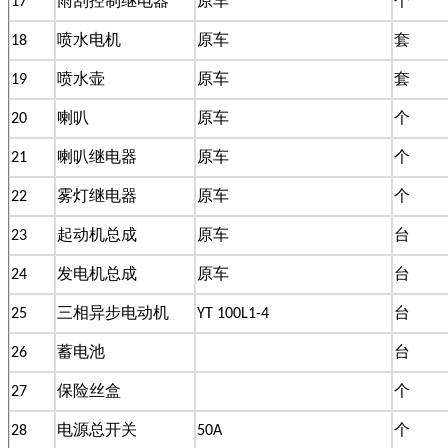
17
雨刮控制继电器
原车
个
18
喷水电机
原车
套
19
喷水壶
原车
套
20
喇叭
原车
个
21
喇叭继电器
原车
个
22
雾灯继电器
原车
个
23
起动机总成
原车
台
24
发电机总成
原车
台
25
三相异步电动机
YT 100L1-4
台
26
蓄电池
台
27
保险丝盒
个
28
电源总开关
50A
个