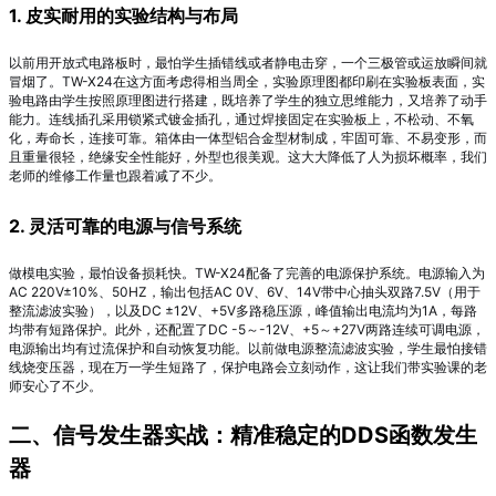
1. 皮实耐用的实验结构与布局
以前用开放式电路板时，最怕学生插错线或者静电击穿，一个三极管或运放瞬间就
冒烟了。TW-X24在这方面考虑得相当周全，实验原理图都印刷在实验板表面，实
验电路由学生按照原理图进行搭建，既培养了学生的独立思维能力，又培养了动手
能力
。连线插孔采用锁紧式镀金插孔，通过焊接固定在实验板上，不松动、不氧
化，寿命长，连接可靠
。箱体由一体型铝合金型材制成，牢固可靠、不易变形，而
且重量很轻，绝缘安全性能好，外型也很美观
。这大大降低了人为损坏概率，我们
老师的维修工作量也跟着减了不少。
2. 灵活可靠的电源与信号系统
做模电实验，最怕设备损耗快。TW-X24配备了完善的电源保护系统。电源输入为
AC 220V±10%、50HZ，输出包括AC 0V、6V、14V带中心抽头双路7.5V（用于
整流滤波实验），以及DC ±12V、+5V多路稳压源，峰值输出电流均为1A，每路
均带有短路保护
。此外，还配置了DC -5～-12V、+5～+27V两路连续可调电源，
电源输出均有过流保护和自动恢复功能
。以前做电源整流滤波实验，学生最怕接错
线烧变压器，现在万一学生短路了，保护电路会立刻动作，这让我们带实验课的老
师安心了不少。
二、信号发生器实战：精准稳定的DDS函数发生
器