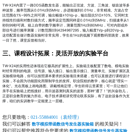
TW-X24内置了一路DDS函数发生器，能输出正弦波、方波、三角波、锯齿波等多
种波形，频率范围从0.01Hz到5MHz，步进能做到0.01Hz，非常精准
。方波占空
比范围在1%~99%之间可调，输出幅值≥10Vp-p，输出阻抗51Ω±10%
。它同时支
持线性扫描和对数扫描方式，频率设定范围同样是0.01Hz到5MHz，扫描速率从1
秒到99秒可调
。箱上自带的数字频率计，测量范围1Hz到60MHz，可对内部或外
部信号进行频率测量
；计数范围0到4294967295，输入幅度1Vp-p到20Vp-p
。
这些配置在做计数器实验时非常实用，学生在1Hz的低频下观察数码管跳变，效果
一目了然，课堂反馈相当好。
三、课程设计拓展：灵活开放的实验平台
TW-X24的实用性还体现在它极高的扩展性上。实验箱主板配置了数电、模电实验
时经常用到的电源、信号源、输入接口、输出显示接口、测量单元、实验扩展区及
实验模块电路，你可以按照课本要求的实验项目来搭建，也可以直接进行课程设计
实验，不会因为功能固化而限制学生的发挥
。职业院校的教学，核心就是“理实一
体化”。光在黑板上画电路图、讲戴维南定理，学生听得云里雾里；可一旦让他们
亲手在实验箱上把线接好，用示波器测到真实的波形，那种“通了！”的兴奋劲儿，
正是职业教育的魅力所在
。电子技术课程讲究理论联系实际，有了这款设备作为支
撑，咱们的实训教学一定能更上一层楼。
您只要致电：
021-55884001（袁经理）
我们可以解答
的相关疑问！
数字模拟带函数信号发生器实验箱
我们可以帮您推荐符合您要求的
数字模拟带函数信号发生器实验