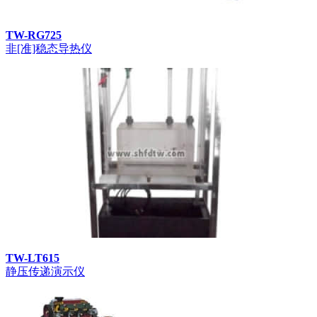
TW-RG725
非[准]稳态导热仪
TW-LT615
静压传递演示仪